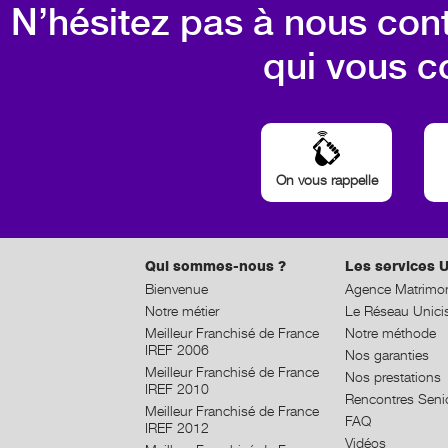
N’hésitez pas à nous cont
qui vous c
On vous rappelle
Qui sommes-nous ?
Les services U
Bienvenue
Agence Matrimon
Notre métier
Le Réseau Unici
Meilleur Franchisé de France
Notre méthode
IREF 2006
Nos garanties
Meilleur Franchisé de France
Nos prestations
IREF 2010
Rencontres Seni
Meilleur Franchisé de France
FAQ
IREF 2012
Vidéos