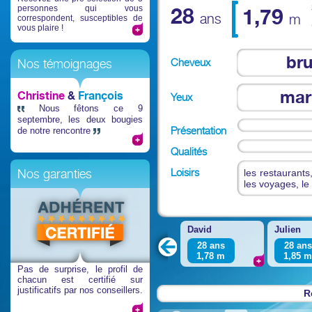
personnes qui vous
28
1,79
ans
m
correspondent, susceptibles de
vous plaire !
br
Cheveux
Nos témoignages
mar
Christine
&
François
Yeux
Nous fêtons ce 9
septembre, les deux bougies
Présentation
de notre rencontre
Qualités
Loisirs
Nos garanties
les restaurants,
les voyages, le 
David
Julien
28 ans
28 ans
1,78
m
1,85
Pas de surprise
, le profil de
chacun est certifié sur
justificatifs par nos conseillers.
R