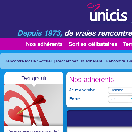
Depuis 1973,
de vraies rencontre
Nos adhérents
Sorties célibataires
Te
Rencontre locale : Accueil
|
Recherchez un adhérent
|
Rencontre av
Test gratuit
Nos adhérents
Je recherche
Homme
Homme
Entre
20
20
Recevez une pré-sélection de 3