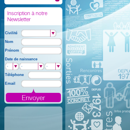
Inscription à notre
Newsletter
Civilité
Nom
Prénom
Date de naissance
-
-
-
-
-
-
Téléphone
Email