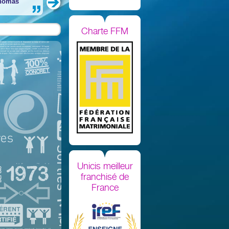
homas
Charte FFM
Unicis meilleur
franchisé de
France