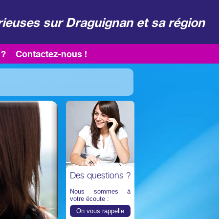
rieuses sur Draguignan et sa région
 ?
Contactez-nous !
Des questions ?
Nous sommes à
votre écoute :
On vous rappelle