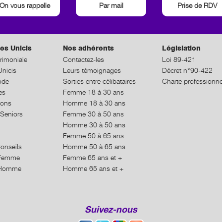
On vous rappelle
Par mail
Prise de RDV
es Unicis
Nos adhérents
Législation
rimoniale
Contactez-les
Loi 89-421
nicis
Leurs témoignages
Décret n°90-422
ode
Sorties entre célibataires
Charte professionne
es
Femme 18 à 30 ans
ions
Homme 18 à 30 ans
Seniors
Femme 30 à 50 ans
Homme 30 à 50 ans
Femme 50 à 65 ans
Conseils
Homme 50 à 65 ans
n Femme
Femme 65 ans et +
n Homme
Homme 65 ans et +
Suivez-nous