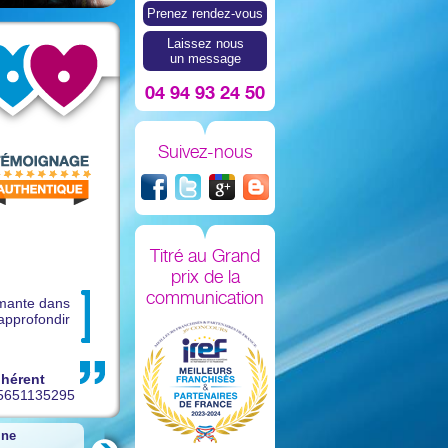
Prenez rendez-vous
Laissez nous
un message
04 94 93 24 50
Suivez-nous
Titré au Grand
prix de la
communication
rmante dans
 approfondir
hérent
5651135295
ine