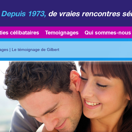
Depuis 1973,
de vraies rencontres sé
ties célibataires
Temoignages
Qui sommes-nous
ages
|
Le témoignage de Gilbert