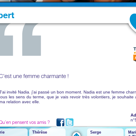
bert
C'est une femme charmante !
J'ai invité Nadia. j'ai passé un bon moment. Nadia est une femme cha
tous les sens du terme, que je vais revoir très volontiers, je souhaite
ma relation avec elle.
Ad
n°
Qu’en pensent vos amis ?
rie
Thérèse
Serge
Mar