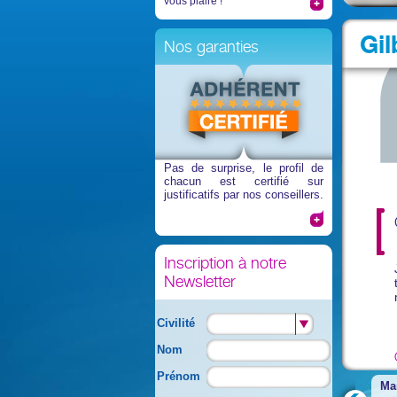
vous plaire !
Gil
Nos garanties
Pas de surprise
, le profil de
chacun est certifié sur
justificatifs par nos conseillers.
Inscription à notre
Newsletter
Civilité
Nom
Prénom
Ma