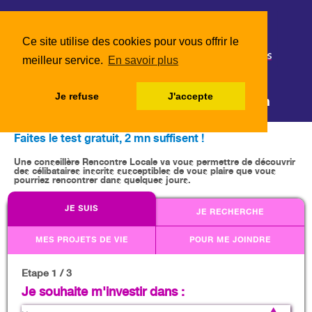
Ce site utilise des cookies pour vous offrir le
meilleur service.
En savoir plus
Depuis 1973,
de vraies rencontres
Je refuse
J'accepte
sérieuses sur Draguignan et sa région
Faites le test gratuit, 2 mn suffisent !
Une conseillère Rencontre Locale va vous permettre de découvrir
des célibataires inscrits susceptibles de vous plaire que vous
pourriez rencontrer dans quelques jours.
JE SUIS
JE RECHERCHE
MES PROJETS DE VIE
POUR ME JOINDRE
Etape 1 / 3
Je souhaite m'investir dans :