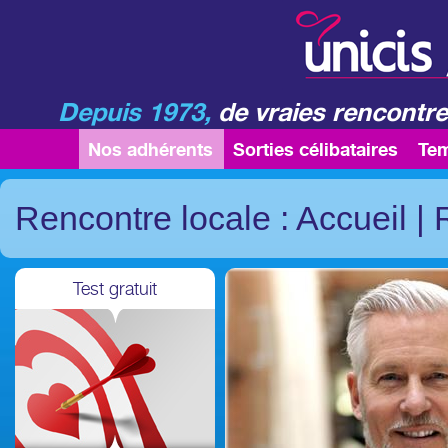
Depuis 1973,
de vraies rencontre
Nos adhérents
Sorties célibataires
Te
Rencontre locale : Accueil
|
Test gratuit