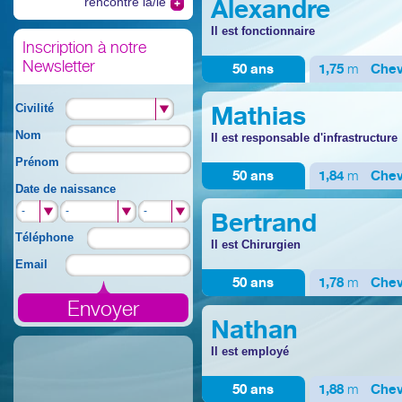
Alexandre
rencontre la/le
Il est fonctionnaire
Inscription à notre
Newsletter
50 ans
1,75
m
Che
Mathias
Civilité
Nom
Il est responsable d'infrastructure
Prénom
50 ans
1,84
m
Che
Date de naissance
-
-
-
-
-
-
Bertrand
Téléphone
Il est Chirurgien
Email
50 ans
1,78
m
Che
Nathan
Il est employé
50 ans
1,88
m
Che