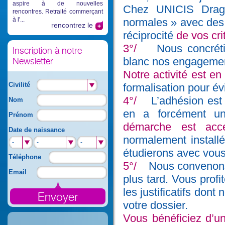
aspire à de nouvelles
Chez UNICIS Dragu
rencontres. Retraité commerçant
à l'...
normales » avec des
rencontrez le
réciprocité
de vos cri
3°/
Nous concréti
Inscription à notre
blanc nos engagemen
Newsletter
Notre activité est en
Civilité
formalisation pour év
4°/
L’adhésion est fo
Nom
en a forcément u
Prénom
démarche est acce
Date de naissance
normalement install
-
-
-
étudierons avec vous
Téléphone
5°/
Nous convenons
Email
plus tard. Vous prof
les justificatifs don
votre dossier.
Vous bénéficiez d’un