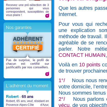
Recevez une pré-sélection de 3
Que les autres passe
personnes qui vous
correspondent, susceptibles de
Internet.
vous plaire !
Pour vous qui rec
Nos garanties
une explication so
méthode de travail. I
agréable de se renc
parler. Notre mé
CONTACT HUMAIN
Pas de surprise
, le profil de
Voilà en
10 points
c
chacun est certifié sur
justificatifs par nos conseillers.
de trouver prochaine
1°/
Nous nous renco
L'adhérent du moment
votre domicile, l’ent
Nous sommes tenus 
Robert
65 ans
-
2°/
Nous parlons 
Robert, 65 ans, veuf, résidant en
vécu
, de vos objectif
Provence-Alpes-Côte d'Azur,