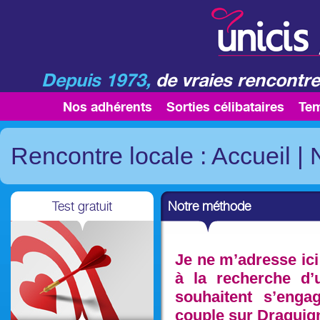
Depuis 1973,
de vraies rencontre
Nos adhérents
Sorties célibataires
Te
Rencontre locale : Accueil
|
Test gratuit
Notre méthode
Je ne m’adresse ici
à la recherche d’u
souhaitent s’enga
couple sur Draguign