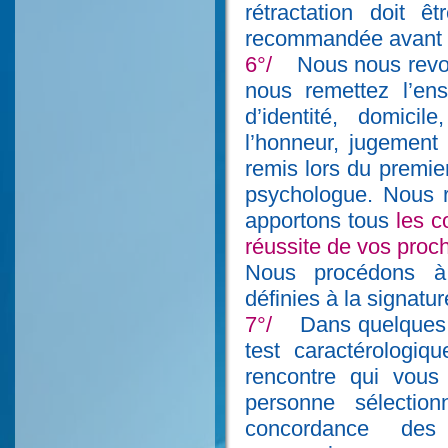
rétractation doit ê
recommandée avant la
6°/
Nous nous revoy
nous remettez l’ens
d’identité, domicil
l’honneur, jugement 
remis lors du premie
psychologue. Nous 
apportons tous
les c
réussite de vos proc
Nous procédons à 
définies à la signatu
7°/
Dans quelques j
test caractérologiq
rencontre qui vous
personne sélectio
concordance des