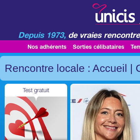
Depuis 1973,
de vraies rencontre
Nos adhérents
Sorties célibataires
Te
Rencontre locale : Accueil
|
Test gratuit