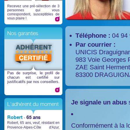
Recevez une pré-sélection de 3
personnes qui vous
correspondent, susceptibles de
vous plaire !
Nos garanties
Téléphone :
04 94 
Par courrier :
UNICIS Draguigna
983 Voie Georges
ZAE Saint Herment
Pas de surprise
, le profil de
83300 DRAGUIG
chacun est certifié sur
justificatifs par nos conseillers.
Je signale un abus
s
L'adhérent du moment
Robert
65 ans
-
Robert, 65 ans, veuf, résidant en
Conformément à la lo
Provence-Alpes-Côte d'Azur,