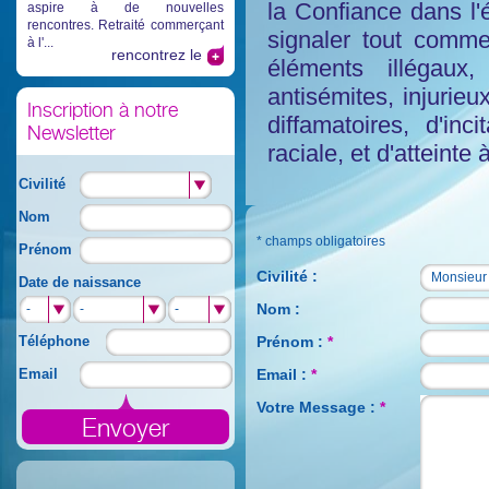
la Confiance dans l
aspire à de nouvelles
rencontres. Retraité commerçant
signaler tout comm
à l'...
rencontrez le
éléments illégaux
antisémites, injurieu
Inscription à notre
diffamatoires, d'in
Newsletter
raciale, et d'atteinte
Civilité
Nom
* champs obligatoires
Prénom
Civilité :
Monsieur
Monsieur
Date de naissance
Nom :
-
-
-
-
-
-
Téléphone
Prénom :
*
Email
Email :
*
Votre Message :
*