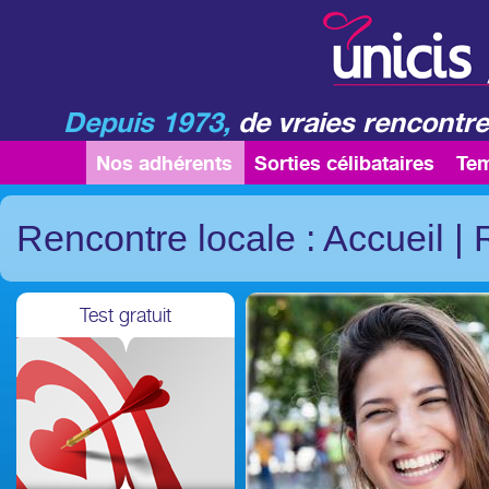
Depuis 1973,
de vraies rencontre
Nos adhérents
Sorties célibataires
Te
Rencontre locale : Accueil
|
Test gratuit