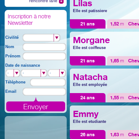
Lilas
rencontre la/le
Elle est patissiere
Inscription à notre
Newsletter
21 ans
1,52
m
Che
Morgane
Civilité
Nom
Elle est coiffeuse
Prénom
21 ans
1,65
m
Che
Date de naissance
-
-
-
-
-
-
Natacha
Téléphone
Elle est employée
Email
24 ans
1,55
m
Che
Emmy
Elle est etudiante
26 ans
1,63
m
Che