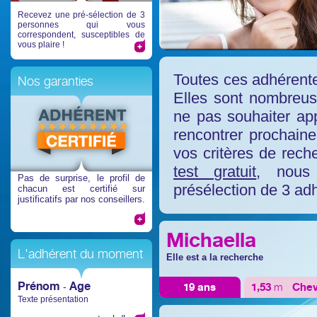
Recevez une pré-sélection de 3
personnes qui vous
correspondent, susceptibles de
vous plaire !
Toutes ces adhérente
Nos garanties
Elles sont nombreuse
ne pas souhaiter app
rencontrer prochaine
vos critères de rech
test gratuit
, nous
Pas de surprise
, le profil de
présélection de 3 ad
chacun est certifié sur
justificatifs par nos conseillers.
Michaella
L'adhérent du moment
Elle est a la recherche
Prénom
Age
19 ans
1,53
m
Che
-
Texte présentation