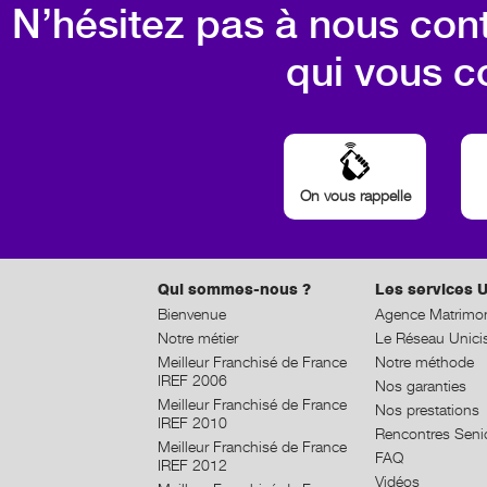
N’hésitez pas à nous cont
qui vous c
On vous rappelle
Qui sommes-nous ?
Les services U
Bienvenue
Agence Matrimon
Notre métier
Le Réseau Unici
Meilleur Franchisé de France
Notre méthode
IREF 2006
Nos garanties
Meilleur Franchisé de France
Nos prestations
IREF 2010
Rencontres Seni
Meilleur Franchisé de France
FAQ
IREF 2012
Vidéos